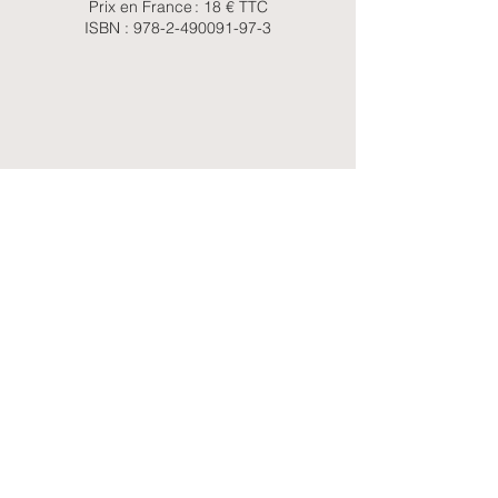
Prix en France : 18 € TTC
ISBN :
978-2-490091-97-3