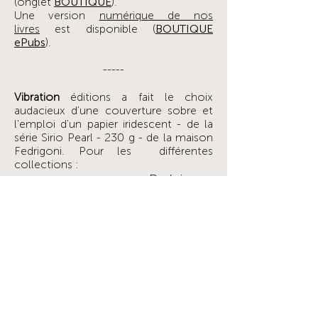
(onglet
BOUTIQUE
).
Une version
numérique de nos
livres
est disponible (
BOUTIQUE
ePub
s
).
-----
Vibration
éditions a fait le choix
audacieux d'une couverture sobre et
l'emploi d'un papier iridescent - de la
série Sirio Pearl - 230 g - de la maison
Fedrigoni. Pour les différentes
collections :
Poésie
-
Oyster
Shell
: collection
;
Théâtre
-
Polar Dawn
: collection
;
Fiction
-
Silver
: collection
;
SurFiction
-
Platinum
: collection
;
-
Constallation Jade
:collection
Essais
.
Le papier intérieur est :
- un bouffant naturel 80 g
Clairefontaine.