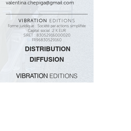
valentina.chepiga@gmail.com
VIBRATION
EDITIONS
Forme juridique : Société par actions simplifiée
Capital social :2 K EUR
SIRET :
83052916000020
FR96830529160
DISTRIBUTION
DIFFUSION
VIBRATION
EDITIONS
© 2025 Vibration éditons.
MàJ : 01
/09/2025
Photographies du site:
© JM COLLET
Tous droits réservés.
Reproduction interdite.