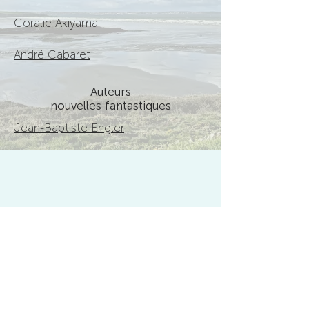
Coralie Akiyama
André Cabaret
Auteurs
nouvelles fantastiques
Jean-Baptiste Engler