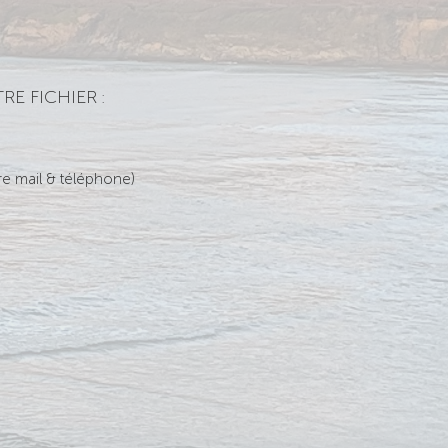
RE FICHIER
:
re mail &
téléphone)