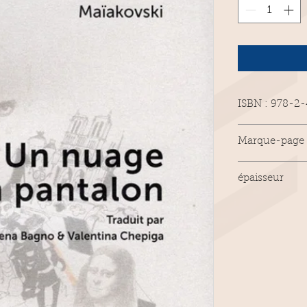
ISBN : 978-2
Octobre 2019.
Marque-page
86 pages.
Bilingue franç
D'après une 
épaisseur
7mm