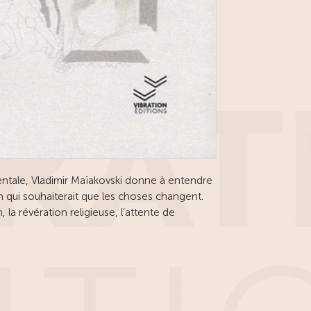
ale, Vladimir Maïakovski donne à entendre
n qui souhaiterait que les choses changent.
n, la révération religieuse, l’attente de
teur et la réalité - terrible - d’un monde où
de pantalon.
ue chose à dire ou voudrait-elle décrocher la