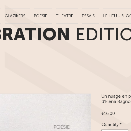
GLAZIKERS
POESIE
THEATRE
ESSAIS
LE LIEU - BLO
BRATION
EDITI
Un nuage en pa
d'Elena Bagno
Price
€16.00
Quantity
*