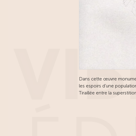
Dans cette œuvre monument
les espoirs d’une populatio
Tiraillée entre la superstitio
l’avènement d’un âge enchan
les nuages ne portent pas 
La poésie aurait-elle quelq
lune ?