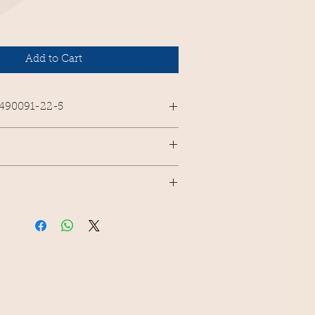
Add to Cart
-490091-22-5
ais - russe.
œuvre
de feu
Vladimir Khvostik
.