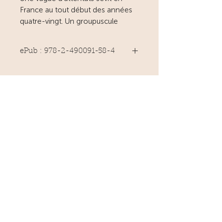
France au tout début des années
quatre-vingt. Un groupuscule
arménien veut tirer vengeance du
silence des nations.
ePub : 978-2-490091-58-4
Ève L. femme commissaire des
services de renseignement
français, mène l’enquête. Être une
femme efficace dans un monde
d’hommes bousculés dans leurs
préjugés.