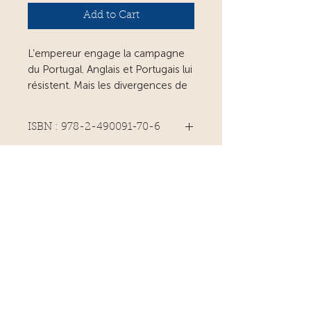
Add to Cart
L’empereur engage la campagne
du Portugal. Anglais et Portugais lui
résistent. Mais les divergences de
vues entre les Anglais arrogants et
les Portugais sacrifiés
ISBN : 978-2-490091-70-6
permettront-elles à Horace
Dragance d’éventer le plan de
274 pages
défense de Wellington ? Une
Avril 2023
véritable fresque historique, un
ePub : 978-2-493992-25-3
roman d’aventure saisissant. Une
campagne méconnue.