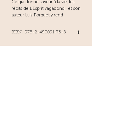
Ce qui donne saveur à la vie, les
récits de L’Esprit vagabond, et son
auteur Luis Porquet y rend
hommage. Ses origines et tout ce
à quoi il croit, Se laisser traverser
ISBN : 978-2-490091-76-8
par ces vibrations qui vous font
avancer dans la vie
92 pages
Prix : 17€
Février 2024