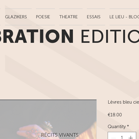
GLAZIKERS
POESIE
THEATRE
ESSAIS
LE LIEU - BLO
BRATION
EDITI
Lèvres bleu cie
Price
€18.00
Quantity
*