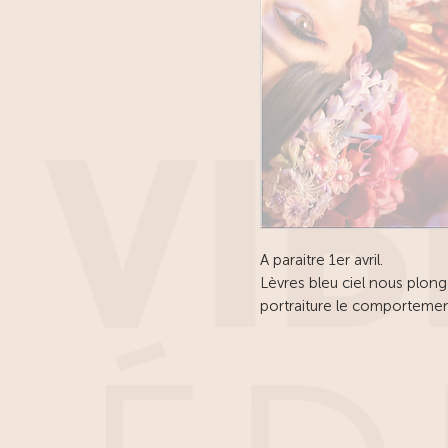
A paraitre 1er avril.
Lèvres bleu ciel nous plong
portraiture le comportemen
autres, fraîchement arrivés
l’impair, imprévisible, impar
impatiente des Japonais à l