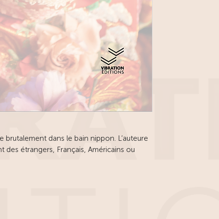
e brutalement dans le bain nippon. L’auteure
t des étrangers, Français, Américains ou
 au Japon, ce pays fantasmé et mystérieux, où
donnable, guette. Et décrit l’attitude
’égard des Gaïjins.