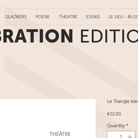
GLAZIKERS
POESIE
THEATRE
ESSAIS
LE LIEU - BLO
BRATION
EDITI
Le Triangle ble
Price
€22.00
Quantity
*