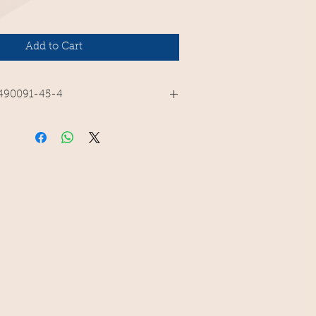
Add to Cart
-490091-45-4
-ESP