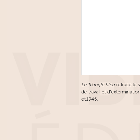
Le Triangle bleu
retrace le 
de travail et d’exterminat
et 1945.
Laila Ripoll et Mariano Llo
et oubliée de ces républica