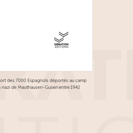
sort des 7 000 Espagnols déportés au camp
ion nazi de Mauthausen-Gusen entre 1942
rente restituent un pan de l’histoire empêchée
ins espagnols.