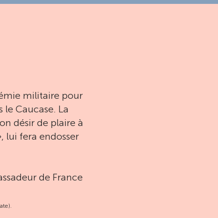
émie militaire pour
s le Caucase. La
on désir de plaire à
», lui fera endosser
assadeur de France
ate).