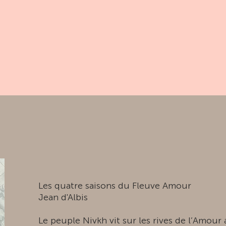
Les quatre saisons du Fleuve Amour
Jean d'Albis
Le peuple Nivkh vit sur les rives de l’Amour