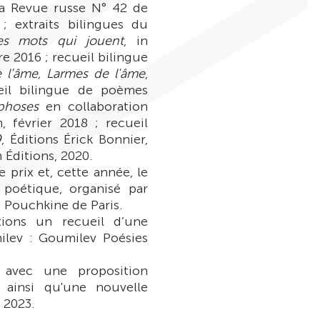
a Revue russe N° 42 de
 ; extraits bilingues du
es mots qui jouent
, in
e 2016 ; recueil bilingue
 l’âme, Larmes de l'âme
,
eil bilingue de poèmes
rphoses
en collaboration
, février 2018 ; recueil
9
, Éditions Érick Bonnier,
 Éditions, 2020.
e prix et, cette année, le
poétique, organisé par
 Pouchkine de Paris.
tions un recueil d’une
lev : Goumilev Poésies
e avec une proposition
ainsi qu'une nouvelle
 2023.