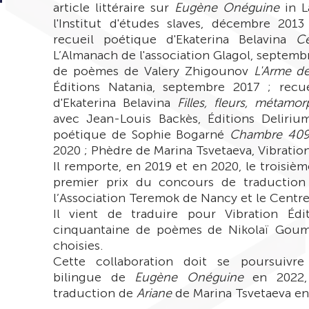
article littéraire sur
Eugène Onéguine
in L
l'Institut d'études slaves, décembre 2013
recueil poétique d'Ekaterina Belavina
C
L’Almanach de l'association Glagol, septembr
de poèmes de Valery Zhigounov
L'Arme de
Éditions Natania, septembre 2017 ; recu
d'Ekaterina Belavina
Filles, fleurs, métamo
avec Jean-Louis Backès, Éditions Delirium
poétique de Sophie Bogarné
Chambre 40
2020
; Phèdre de Marina Tsvetaeva, Vibration
Il remporte, en 2019 et en 2020, le troisièm
premier prix du concours de traduction 
l’Association Teremok de Nancy et le Centre
Il vient de traduire pour Vibration Édi
cinquantaine de poèmes de Nikolaï Goumi
choisies.
Cette collaboration doit se poursuivr
bilingue de
Eugène Onéguine
en 2022, 
traduction de
Ariane
de Marina Tsvetaeva en