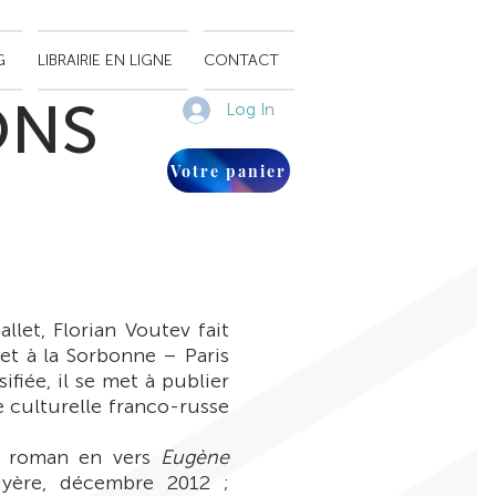
G
LIBRAIRIE EN LIGNE
CONTACT
ONS
Log In
Votre panier
llet, Florian Voutev fait
et à la Sorbonne – Paris
sifiée, il se met à publier
ie culturelle franco-russe
du roman en vers
Eugène
yère, décembre 2012 ;