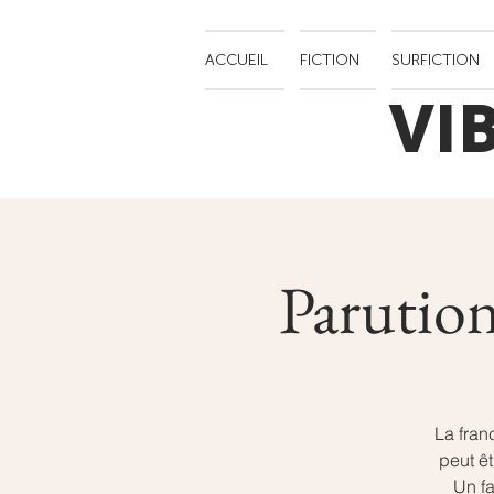
ACCUEIL
FICTION
SURFICTION
VI
Parution
La fran
peut ê
Un fa