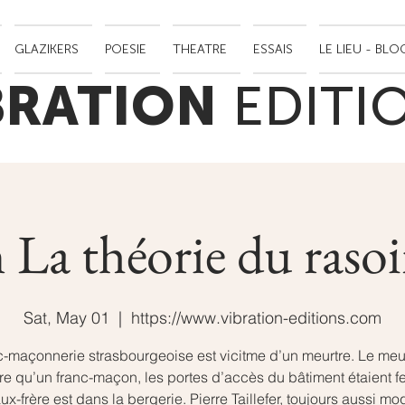
GLAZIKERS
POESIE
THEATRE
ESSAIS
LE LIEU - BLO
BRATION
EDITI
 La théorie du raso
Sat, May 01
  |  
https://www.vibration-editions.com
c-maçonnerie strasbourgeoise est vicitme d’un meurtre. Le meur
tre qu’un franc-maçon, les portes d’accès du bâtiment étaient f
ux-frère est dans la bergerie. Pierre Taillefer, toujours aussi mo