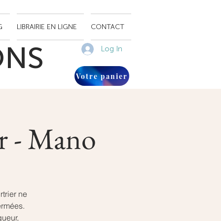
G
LIBRAIRIE EN LIGNE
CONTACT
ONS
Log In
Votre panier
ir - Mano
trier ne
ermées.
queur,