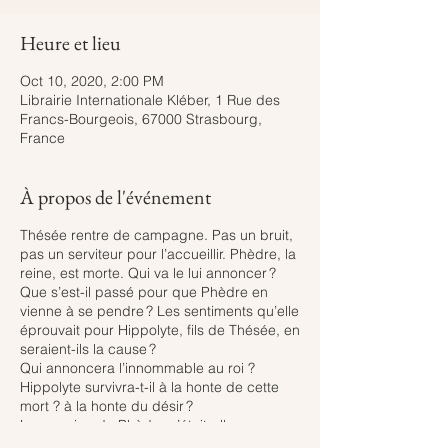
Heure et lieu
Oct 10, 2020, 2:00 PM
Librairie Internationale Kléber, 1 Rue des
Francs-Bourgeois, 67000 Strasbourg,
France
À propos de l'événement
Thésée rentre de campagne. Pas un bruit,
pas un serviteur pour l’accueillir. Phèdre, la
reine, est morte. Qui va le lui annoncer ?
Que s’est-il passé pour que Phèdre en
vienne à se pendre ? Les sentiments qu’elle
éprouvait pour Hippolyte, fils de Thésée, en
seraient-ils la cause ?
Qui annoncera l’innommable au roi ?
Hippolyte survivra-t-il à la honte de cette
mort ? à la honte du désir ?
La nourrice de Phèdre n’était-elle pas en
charge de son bien-être et de sa