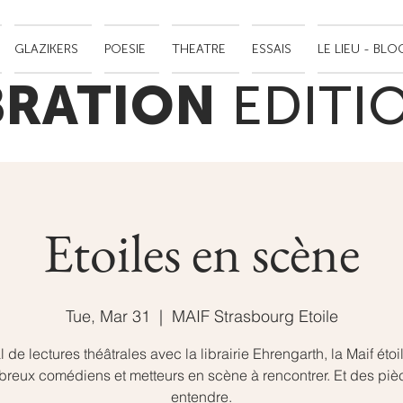
GLAZIKERS
POESIE
THEATRE
ESSAIS
LE LIEU - BLO
BRATION
EDITI
Etoiles en scène
Tue, Mar 31
  |  
MAIF Strasbourg Etoile
l de lectures théâtrales avec la librairie Ehrengarth, la Maif étoi
reux comédiens et metteurs en scène à rencontrer. Et des piè
entendre.