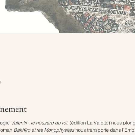
m
vénement
logie 
Valentin, le houzard du roi
, (édition La Valette) nous plo
 roman 
Bakhîro et les Monophysites
 nous transporte dans l’Empi