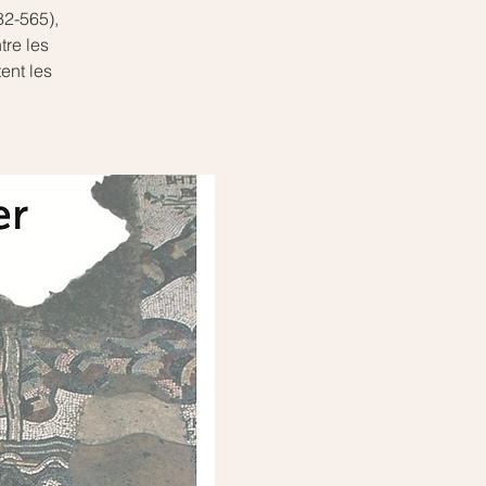
82-565),
tre les
ent les